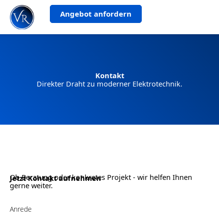
Zum
Angebot anfordern
Inhalt
springen
Kontakt
Direkter Draht zu moderner Elektrotechnik.
Ob Beratung oder konkretes Projekt - wir helfen Ihnen
Jetzt Kontakt aufnehmen
gerne weiter.
Anrede