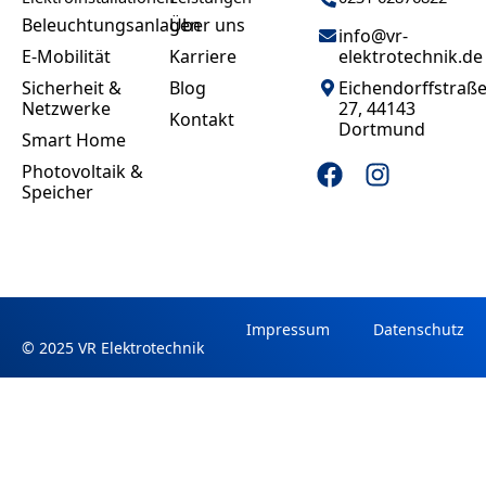
Beleuchtungsanlagen
Über uns
info@vr-
E-Mobilität
Karriere
elektrotechnik.de
Sicherheit &
Blog
Eichendorffstraß
Netzwerke
27, 44143
Kontakt
Dortmund
Smart Home
F
I
Photovoltaik &
a
n
Speicher
c
s
e
t
b
a
o
g
o
r
k
a
Impressum
Datenschutz
© 2025 VR Elektrotechnik
m